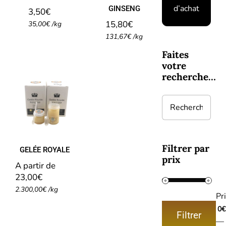
d’achat
GINSENG
3,50
€
15,80
€
35,00
€
/
kg
131,67
€
/
kg
Faites
votre
recherche…
GELÉE
ROYALE
Filtrer par
GELÉE ROYALE
prix
A partir de 
23,00
€
2.300,00
€
/
kg
Pri
0€
Filtrer
Prix
Prix
—