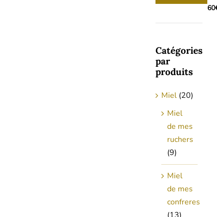
min
max
60
Catégories
par
produits
Miel
(20)
Miel
de mes
ruchers
(9)
Miel
de mes
confreres
(13)