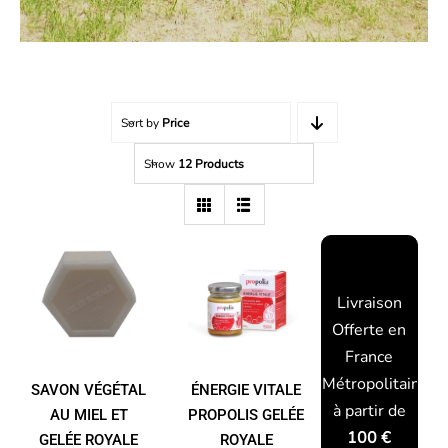
Sort by
Price
Show
12 Products
SAVON
ÉNERGIE
padding-top:
VÉGÉTAL
VITALE
20px;
AU MIEL
PROPOLIS
ET
GELÉE
Livraison
GELÉE
ROYALE
Offerte en
ROYALE
GINSENG
France
Métropolitaine
SAVON VÉGÉTAL
ÉNERGIE VITALE
à partir de
AU MIEL ET
PROPOLIS GELÉE
100 €
GELÉE ROYALE
ROYALE