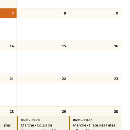
7
8
9
14
15
16
21
22
23
28
29
30
8h30
8h30
– 13h00
– 13h00
s Fêtes
Marché - Cours de
Marché - Place des Fêtes