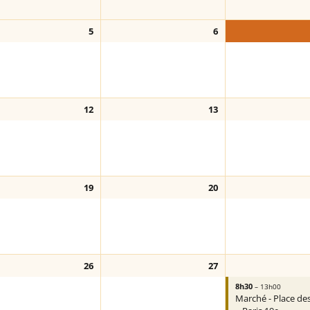
5
6
12
13
19
20
26
27
8h30
– 13h00
Marché - Place de