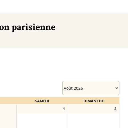
on parisienne
I
SAMEDI
DIMANCHE
1
2