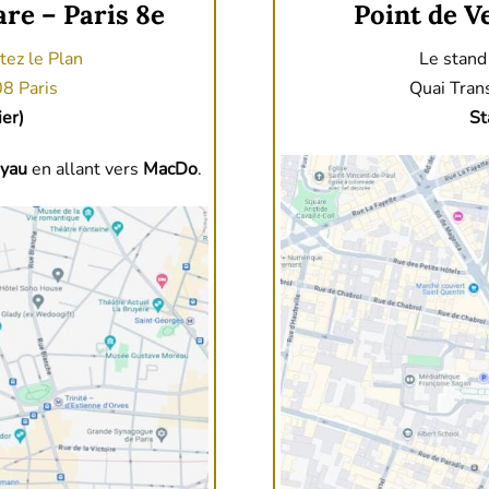
are – Paris 8e
Point de Ve
tez le Plan
Le stand
8 Paris
Quai Tran
er)
St
oyau
en allant vers
MacDo
.