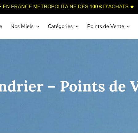
★
CE MÉTROPOLITAINE DÈS
100 €
D’ACHATS
e
Nos Miels
Catégories
Points de Vente
ndrier – Points de 