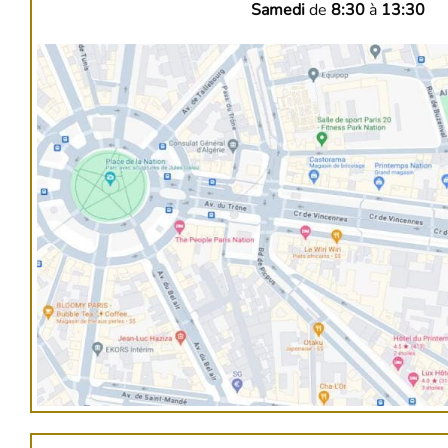
Samedi
de
8:30
à
13:30