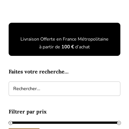
Les
options
peuvent
être
choisies
padding-top: 20px;
Livraison Offerte en France Métropolitaine
sur
à partir de
la
100 €
d’achat
page
du
produit
Faites votre recherche…
Filtrer par prix