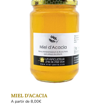
variations.
Les
options
peuvent
être
choisies
sur
la
page
du
produit
MIEL D’ACACIA
A partir de 
8,00
€