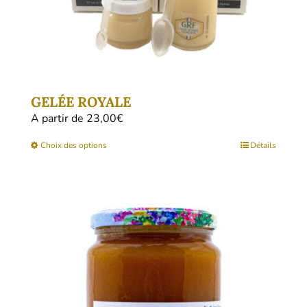
du
produit
GELÉE ROYALE
A partir de 
23,00
€
Ce
Choix des options
Détails
produit
a
plusieurs
variations.
Les
options
peuvent
être