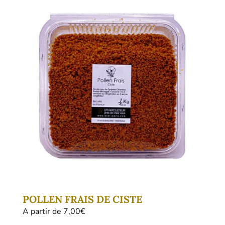
variations.
Les
options
peuvent
être
choisies
sur
la
page
du
produit
POLLEN FRAIS DE CISTE
A partir de 
7,00
€