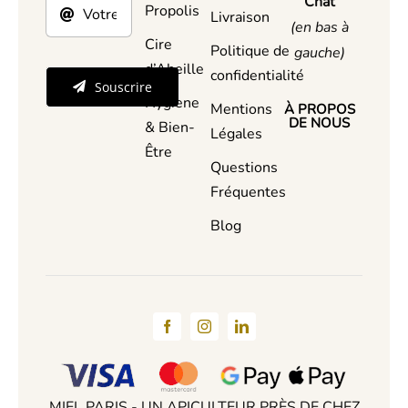
Chat
Propolis
Livraison
(en bas à
Cire
Politique de
gauche)
d’Abeille
confidentialité
Souscrire
Hygiene
Mentions
À PROPOS
DE NOUS
& Bien-
Légales
Être
Questions
Fréquentes
Blog
MIEL PARIS - UN APICULTEUR PRÈS DE CHEZ