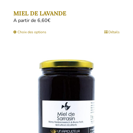
MIEL DE LAVANDE
A partir de 
6,60
€
Ce
Choix des options
Détails
produit
a
plusieurs
variations.
Les
options
peuvent
être
choisies
sur
la
page