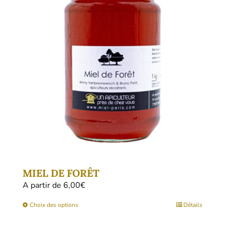
options
peuvent
être
choisies
sur
la
page
du
produit
MIEL DE FORÊT
A partir de 
6,00
€
Ce
Choix des options
Détails
produit