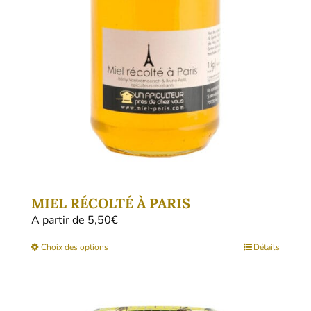
être
choisies
sur
la
page
du
produit
MIEL RÉCOLTÉ À PARIS
A partir de 
5,50
€
Ce
Choix des options
Détails
produit
a
plusieurs