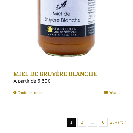
choisies
sur
la
page
du
produit
MIEL DE BRUYÈRE BLANCHE
A partir de 
6,60
€
Ce
Choix des options
Détails
produit
a
plusieurs
1
2
…
6
Suivant
variations.