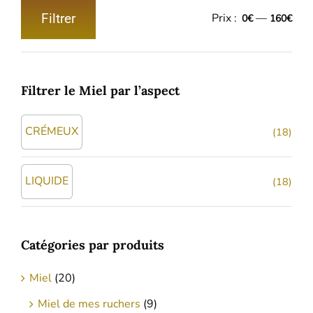
Filtrer
Prix :
—
0€
160€
Prix
Prix
min
max
Filtrer le Miel par l’aspect
CRÉMEUX
(18)
LIQUIDE
(18)
Catégories par produits
Miel
(20)
Miel de mes ruchers
(9)