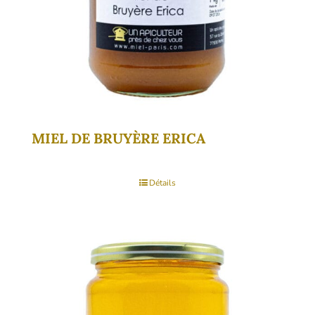
la
page
du
produit
MIEL DE BRUYÈRE ERICA
Détails