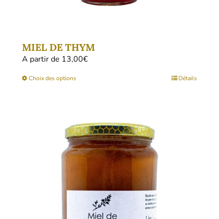
MIEL DE THYM
A partir de 
13,00
€
Ce
Choix des options
Détails
produit
a
plusieurs
variations.
Les
options
peuvent
être
choisies
sur