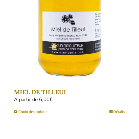
MIEL DE TILLEUL
A partir de 
6,00
€
Ce
Choix des options
Détails
produit
a
plusieurs