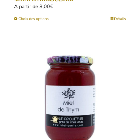
A partir de 
8,00
€
Ce
Choix des options
Détails
produit
a
plusieurs
variations.
Les
options
peuvent
être
choisies
sur
la
page
du
produit