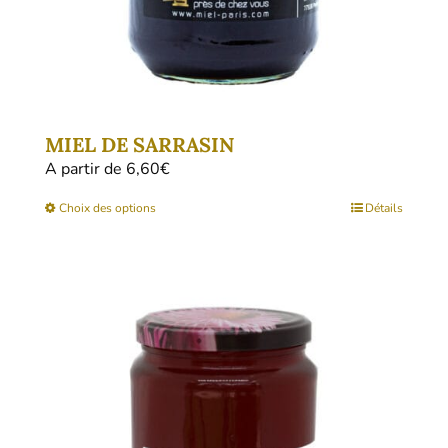
du
produit
MIEL DE SARRASIN
A partir de 
6,60
€
Ce
Choix des options
Détails
produit
a
plusieurs
variations.
Les
options
peuvent
être