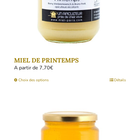
MIEL DE PRINTEMPS
A partir de 
7,70
€
Ce
Choix des options
Détails
produit
a
plusieurs
variations.
Les
options
peuvent