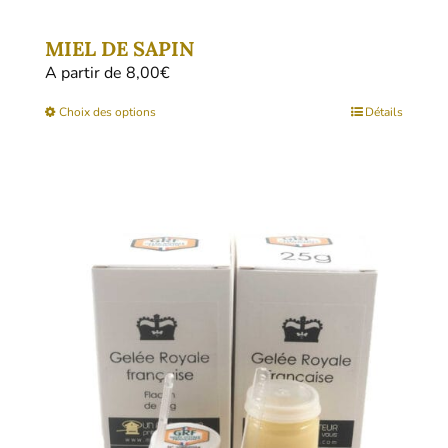
MIEL DE SAPIN
A partir de 
8,00
€
Ce
Choix des options
Détails
produit
a
plusieurs
variations.
Les
options
peuvent
être
choisies
sur
la
page