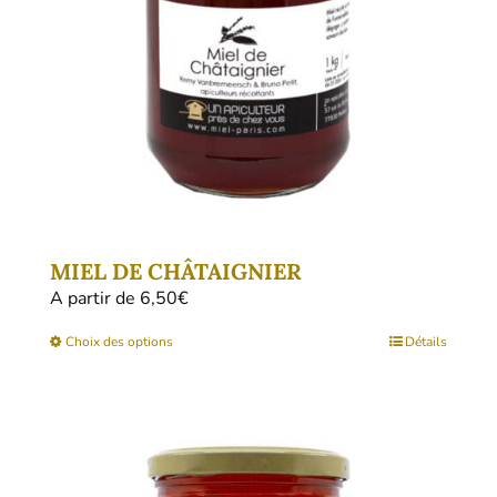
choisies
sur
la
page
du
produit
MIEL DE CHÂTAIGNIER
A partir de 
6,50
€
Ce
Choix des options
Détails
produit
a
plusieurs
variations.
Les