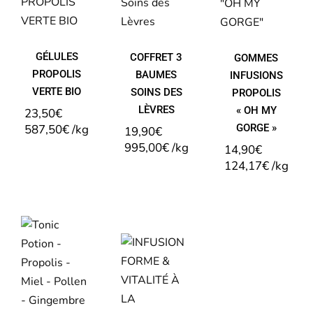
SOINS
MY
VERTE
DES
GORGE »
BIO
LÈVRES
GÉLULES
COFFRET 3
GOMMES
PROPOLIS
BAUMES
INFUSIONS
VERTE BIO
SOINS DES
PROPOLIS
LÈVRES
« OH MY
23,50
€
587,50
€
/
kg
GORGE »
19,90
€
995,00
€
/
kg
14,90
€
124,17
€
/
kg
TONIC
INFUSION
POTION
FORME
MIEL
&
PROPOLIS
VITALITÉ
POLLEN
À LA