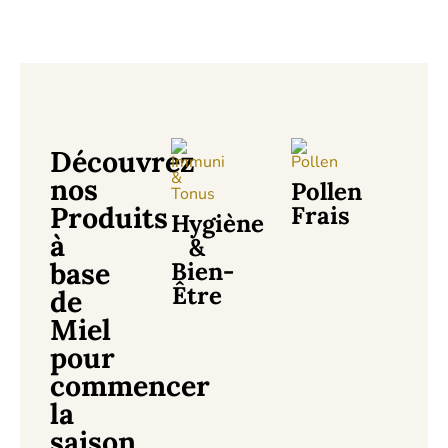
Découvrez
nos
Pollen
Produits
Frais
Hygiène
à
&
base
Bien-
Être
de
Miel
pour
commencer
la
saison