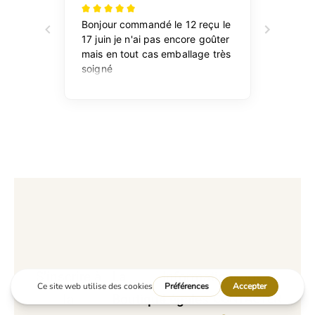
S’inscrire à
La
Informations
NOUS
la
Boutique
Légales
CONTACTER