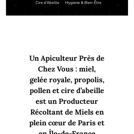
Cire d’Abeille
Hygiene & Bien-Être
Un
Apiculteur Près de
Chez Vous
: miel,
gelée royale, propolis,
pollen et cire d’abeille
est un
Producteur
Récoltant de Miels
en
plein cœur de
Paris
et
en
Île-de-France