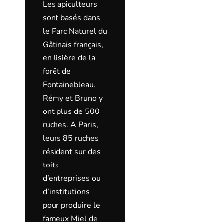
Les apiculteurs
sont basés dans
le Parc Naturel du
Gâtinais français,
en lisière de la
forêt de
Fontainebleau.
Rémy et Bruno y
ont plus de 500
ruches. A Paris,
leurs 85 ruches
résident sur des
toits
d’entreprises ou
d’institutions
pour produire le
fameux Miel de