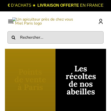
Passer
★
€
D’ACHATS
LIVRAISON OFFERTE
EN FRANCE MÉTROP
au
contenu
Toggle
Navigation
Rechercher:
Boutique
Nos Miels
Catégories
Les
Points
Points de Vente
récoltes
de vente
de nos
à Paris
Blog
abeilles
Contact