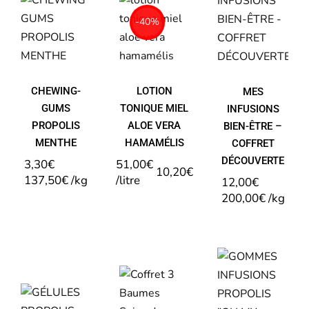
CHEWING-
TONIQUE
BIEN-
GUMS
MIEL
-40%
ÊTRE –
PROPOLIS
ALOE
COFFRET
MENTHE
VERA
DÉCOUVERT
HAMAMÉLIS
CHEWING-
LOTION
MES
GUMS
TONIQUE MIEL
INFUSIONS
PROPOLIS
ALOE VERA
BIEN-ÊTRE –
MENTHE
HAMAMÉLIS
COFFRET
DÉCOUVERTE
3,30
€
51,00
€
10,20
€
137,50
€
/
kg
/
litre
12,00
€
200,00
€
/
kg
GOMMES
COFFRET
INFUSIONS
3
PROPOLIS
GÉLULES
BAUMES
« OH
PROPOLIS