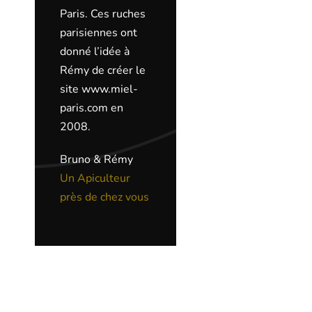
Paris. Ces ruches
parisiennes ont
donné l’idée à
Rémy de créer le
site www.miel-
paris.com en
2008.
Bruno & Rémy
Un Apiculteur
près de chez vous