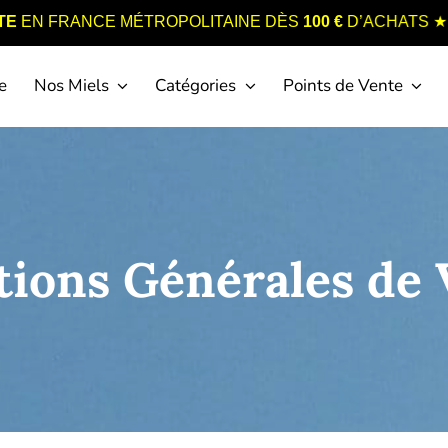
★
 FRANCE MÉTROPOLITAINE DÈS
100 €
D’ACHATS
e
Nos Miels
Catégories
Points de Vente
tions Générales de 