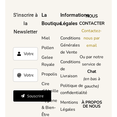
S’inscrire à
La
Informations
NOUS
la
Boutique
Légales
CONTACTER
Contactez-
Newsletter
Miel
Conditions
nous par
Générales
email
Pollen
de Vente
Ou par notre
Gelee
Conditions
service de
Royale
de
Chat
Propolis
Livraison
(en bas à
Cire
Politique de
gauche)
d’Abeille
confidentialité
Souscrire
Hygiene
Mentions
À PROPOS
DE NOUS
& Bien-
Légales
Être