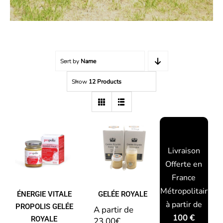
Sort by
Name
Show
12 Products
ÉNERGIE
padding-top:
VITALE
20px;
GELÉE
PROPOLIS
ROYALE
GELÉE
Livraison
ROYALE
Offerte en
GINSENG
France
Métropolitaine
ÉNERGIE VITALE
GELÉE ROYALE
à partir de
PROPOLIS GELÉE
A partir de 
100 €
ROYALE
23,00
€