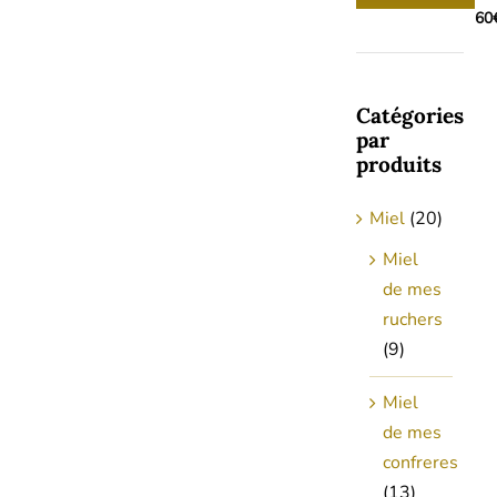
min
max
60
Catégories
par
produits
Miel
(20)
Miel
de mes
ruchers
(9)
Miel
de mes
confreres
(13)