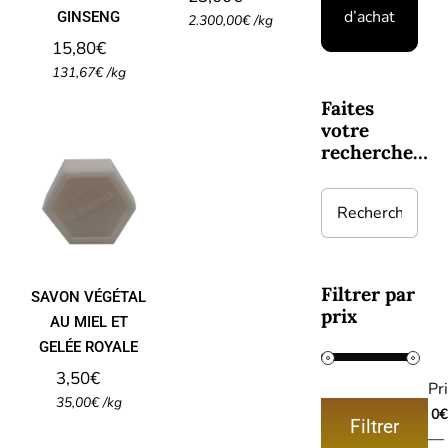
d’achat
GINSENG
2.300,00
€
/
kg
15,80
€
131,67
€
/
kg
Faites
votre
SAVON
recherche…
VÉGÉTAL
AU MIEL
ET
GELÉE
ROYALE
Filtrer par
SAVON VÉGÉTAL
prix
AU MIEL ET
GELÉE ROYALE
3,50
€
Pri
35,00
€
/
kg
0€
Filtrer
Prix
Prix
—