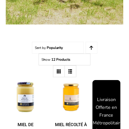
Sort by
Popularity
Show
12 Products
padding-top:
MIEL
20px;
MIEL DE
RÉCOLTÉ
PRINTEMPS
Livraison
À PARIS
Offerte en
France
Métropolitaine
MIEL DE
MIEL RÉCOLTÉ À