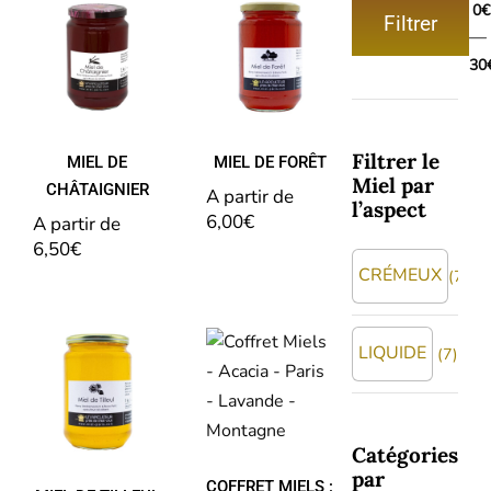
0€
Filtrer
Prix
Prix
—
MIEL DE
MIEL DE
min
max
30
CHÂTAIGNIER
FORÊT
Filtrer le
MIEL DE
MIEL DE FORÊT
Miel par
CHÂTAIGNIER
A partir de 
l’aspect
6,00
€
A partir de 
6,50
€
CRÉMEUX
(7)
COFFRET
MIELS :
LIQUIDE
(7)
ACACIA –
MIEL DE
PARIS –
TILLEUL
LAVANDE
–
MONTAGNE
Catégories
par
COFFRET MIELS :