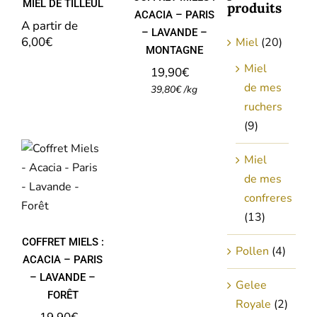
MIEL DE TILLEUL
produits
ACACIA – PARIS
A partir de 
– LAVANDE –
6,00
€
Miel
(20)
MONTAGNE
Miel
19,90
€
de mes
39,80
€
/
kg
ruchers
(9)
COFFRET
MIELS :
Miel
ACACIA –
de mes
PARIS –
LAVANDE
confreres
– FORÊT
(13)
COFFRET MIELS :
Pollen
(4)
ACACIA – PARIS
– LAVANDE –
Gelee
FORÊT
Royale
(2)