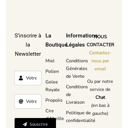
S’inscrire à
La
Informations
NOUS
la
Boutique
Légales
CONTACTER
Contactez-
Newsletter
Miel
Conditions
nous par
Générales
email
Pollen
de Vente
Ou par notre
Gelee
Conditions
service de
Royale
de
Chat
Propolis
Livraison
(en bas à
Cire
Politique de
gauche)
d’Abeille
confidentialité
Souscrire