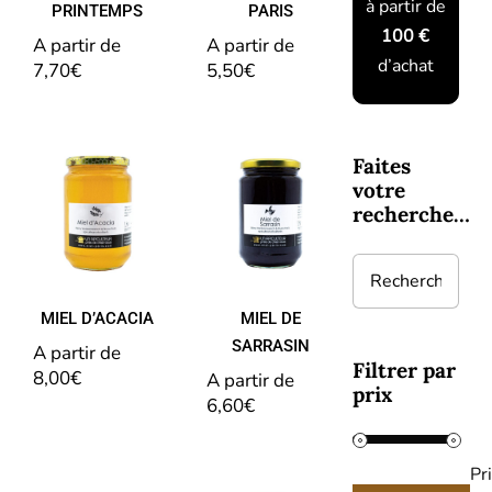
à partir de
PRINTEMPS
PARIS
100 €
A partir de 
A partir de 
d’achat
7,70
€
5,50
€
Faites
votre
MIEL
MIEL DE
recherche…
D’ACACIA
SARRASIN
MIEL D’ACACIA
MIEL DE
SARRASIN
A partir de 
Filtrer par
8,00
€
A partir de 
prix
6,60
€
Pri