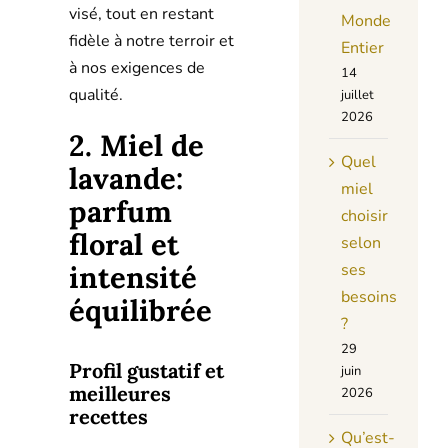
visé, tout en restant
Monde
fidèle à notre terroir et
Entier
à nos exigences de
14
qualité.
juillet
2026
2. Miel de
Quel
lavande:
miel
parfum
choisir
floral et
selon
ses
intensité
besoins
équilibrée
?
29
Profil gustatif et
juin
meilleures
2026
recettes
Qu’est-