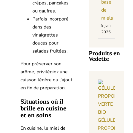
base
crêpes, pancakes
de
ou gaufres.
miels
Parfois incorporé
8 juin
dans des
2026
vinaigrettes
douces pour
salades fruitées.
Produits en
Vedette
Pour préserver son
arôme, privilégiez une
cuisson légère ou l’ajout
en fin de préparation.
Situations où il
brille en cuisine
et en soins
GÉLULES
PROPOLIS
En cuisine, le miel de