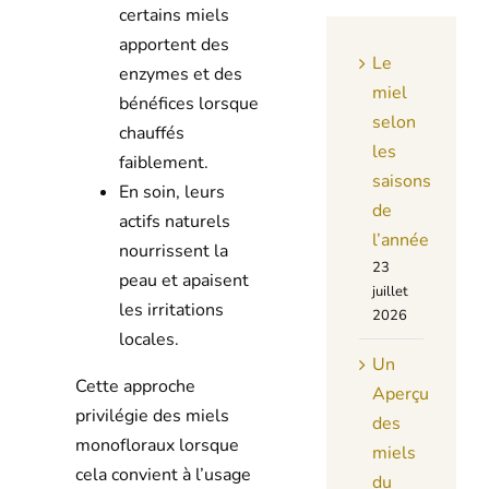
certains miels
apportent des
Le
enzymes et des
miel
bénéfices lorsque
selon
chauffés
les
faiblement.
saisons
En soin, leurs
de
actifs naturels
l’année
nourrissent la
23
peau et apaisent
juillet
les irritations
2026
locales.
Un
Cette approche
Aperçu
privilégie des miels
des
monofloraux lorsque
miels
cela convient à l’usage
du