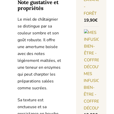
Note gustative et
-
propriétés
FORÊT
Le miel de châtaignier
19,90
€
se distingue par sa
couleur sombre et son
goût robuste. Il offre
une amertume boisée
avec des notes
légèrement maltées, et
une teneur en enzymes
MES
qui peut charpter les
INFUSIONS
préparations salées
BIEN-
comme sucrées.
ÊTRE -
Sa texture est
COFFRET
onctueuse et sa
DÉCOUVERTE
persistance en bouche