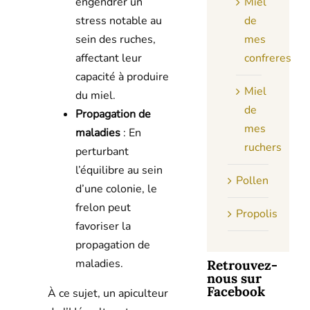
engendrer un
Miel
stress notable au
de
sein des ruches,
mes
affectant leur
confreres
capacité à produire
Miel
du miel.
de
Propagation de
mes
maladies
: En
ruchers
perturbant
l’équilibre au sein
Pollen
d’une colonie, le
frelon peut
Propolis
favoriser la
propagation de
maladies.
Retrouvez-
nous sur
Facebook
À ce sujet, un apiculteur