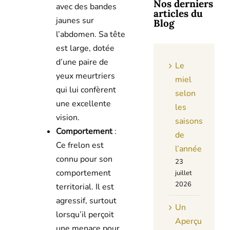
Nos derniers
avec des bandes
articles du
jaunes sur
Blog
l’abdomen. Sa tête
est large, dotée
d’une paire de
Le
yeux meurtriers
miel
qui lui confèrent
selon
une excellente
les
vision.
saisons
Comportement
:
de
Ce frelon est
l’année
connu pour son
23
comportement
juillet
2026
territorial. Il est
agressif, surtout
Un
lorsqu’il perçoit
Aperçu
une menace pour