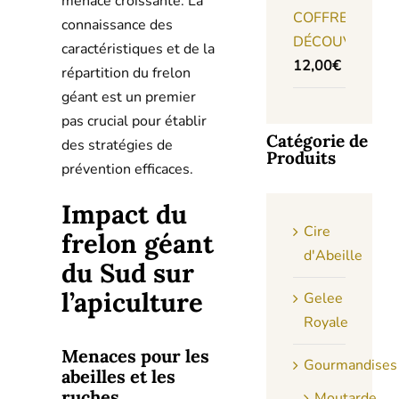
menace croissante. La
COFFRET
connaissance des
DÉCOUVERTE
caractéristiques et de la
12,00
€
répartition du frelon
géant est un premier
pas crucial pour établir
Catégorie de
des stratégies de
Produits
prévention efficaces.
Impact du
Cire
frelon géant
d'Abeille
du Sud sur
l’apiculture
Gelee
Royale
Menaces pour les
Gourmandises
abeilles et les
ruches
Moutarde