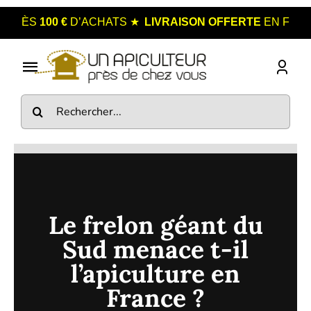
Passer
★
ÈS
100 €
D’ACHATS
LIVRAISON OFFERTE
EN FRANCE M
au
contenu
Toggle
Navigation
Rechercher:
Boutique
Nos Miels
Catégories
Points de Vente
Le frelon géant du
Sud menace t-il
Blog
l’apiculture en
Contact
France ?