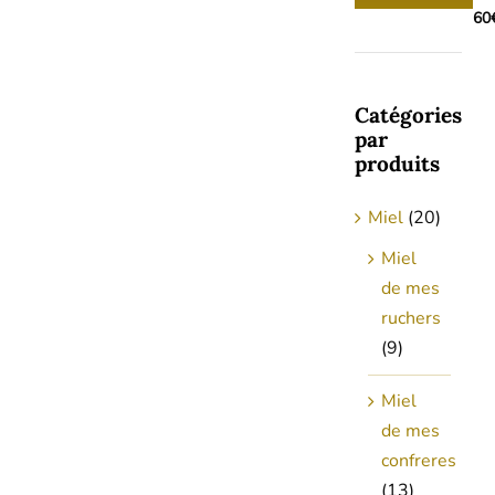
min
max
60
Catégories
par
produits
Miel
(20)
Miel
de mes
ruchers
(9)
Miel
de mes
confreres
(13)