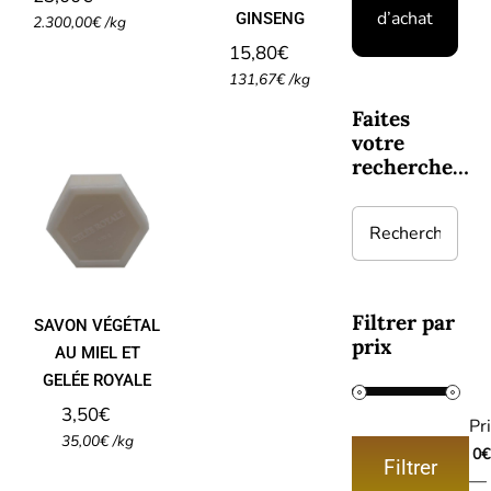
d’achat
GINSENG
2.300,00
€
/
kg
15,80
€
131,67
€
/
kg
Faites
votre
SAVON
recherche…
VÉGÉTAL
AU MIEL
ET
GELÉE
ROYALE
Filtrer par
SAVON VÉGÉTAL
prix
AU MIEL ET
GELÉE ROYALE
3,50
€
Pri
35,00
€
/
kg
0€
Filtrer
Prix
Prix
—