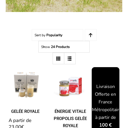
Sort by
Popularity
Show
24 Products
ÉNERGIE
padding-top:
VITALE
20px;
GELÉE
PROPOLIS
ROYALE
GELÉE
Livraison
ROYALE
Offerte en
GINSENG
France
Métropolitaine
GELÉE ROYALE
ÉNERGIE VITALE
à partir de
PROPOLIS GELÉE
A partir de 
100 €
ROYALE
23,00
€