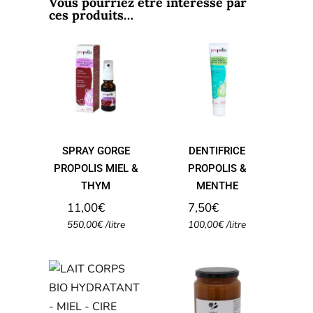
Vous pourriez être intéressé par
ces produits…
SPRAY
GORGE
DENTIFRICE
PROPOLIS
PROPOLIS
MIEL &
& MENTHE
THYM
SPRAY GORGE
DENTIFRICE
PROPOLIS MIEL &
PROPOLIS &
THYM
MENTHE
11,00
€
7,50
€
550,00
€
/
litre
100,00
€
/
litre
LAIT
CORPS BIO
HYDRATANT
MIEL
– MIEL –