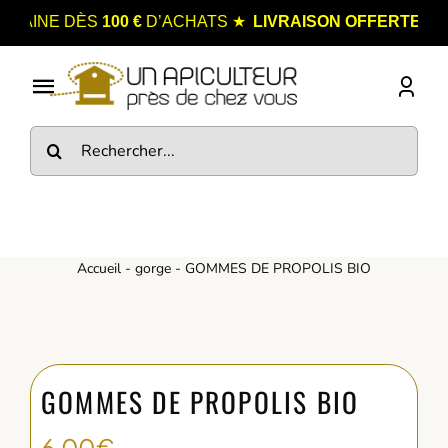
Passer
★
AINE DÈS
100 €
D’ACHATS
LIVRAISON OFFERTE
EN FR
au
contenu
Toggle
Navigation
Rechercher:
Boutique
Nos Miels
Catégories
Accueil
-
gorge
-
GOMMES DE PROPOLIS BIO
Points de Vente
Blog
GOMMES DE PROPOLIS BIO
Contact
6,00
€