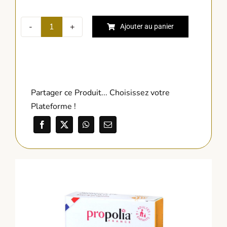
Ajouter au panier
quantité
de
GOMMES
DE
PROPOLIS
Partager ce Produit... Choisissez votre
BIO
Plateforme !