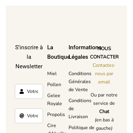
S’inscrire à
La
Informations
NOUS
la
Boutique
Légales
CONTACTER
Contactez-
Newsletter
Miel
Conditions
nous par
Générales
email
Pollen
de Vente
Ou par notre
Gelee
Conditions
service de
Royale
de
Chat
Propolis
Livraison
(en bas à
Cire
Politique de
gauche)